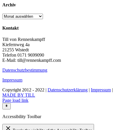
Archiv
Archiv
Kontakt
Till von Rennenkampff
Kiefernweg 4a
21255 Wistedt
Telefon 0171 9699090
E-Mail: till@rennenkampff.com
Datenschutzbestimmung
Impressum
Copyright 2012 - 2022 |
Datenschutzerklärung
|
Impressum
|
MADE BY TILL
Page load link
Accessibility Toolbar
close