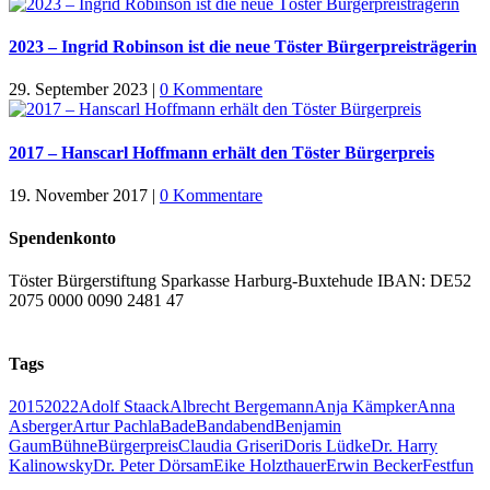
2023 – Ingrid Robinson ist die neue Töster Bürgerpreisträgerin
29. September 2023
|
0 Kommentare
2017 – Hanscarl Hoffmann erhält den Töster Bürgerpreis
19. November 2017
|
0 Kommentare
Spendenkonto
Töster Bürgerstiftung Sparkasse Harburg-Buxtehude IBAN: DE52
2075 0000 0090 2481 47
Tags
2015
2022
Adolf Staack
Albrecht Bergemann
Anja Kämpker
Anna
Asberger
Artur Pachla
Bade
Bandabend
Benjamin
Gaum
Bühne
Bürgerpreis
Claudia Griseri
Doris Lüdke
Dr. Harry
Kalinowsky
Dr. Peter Dörsam
Eike Holzthauer
Erwin Becker
Fest
fun