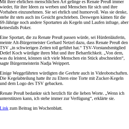
Mit ihrer ehrlichen menschlichen Art gelinge es Renate Preuß immer
wieder, für ihre Ideen zu werben und Menschen für sich und ihre
Vorhaben einzunehmen. Sie sei ehrlich und humorvoll. Was sie denke,
stehe ihr stets auch ins Gesicht geschrieben. Deswegen kämen für die
69-Jährige noch andere Sportarten als Kegeln und Laufen infrage, aber
keinesfalls Poker.
Eine Sportart, die zu Renate Preuß passen würde, sei Hürdenläuferin,
meinte Alt-Bürgermeister Gerhard Netzel dazu, dass Renate Preuß den
TSV „in schwierigen Zeiten toll geführt hat.“ TSV-Vorstandsmitglied
Detlef Koch würdigte ihren Mut und ihre Beharrlichkeit. „Von dem,
was du leistest, können sich viele Menschen ein Stück abschneiden“,
sagte Bürgermeisterin Nadja Weippert.
Einige Weggefährten würdigten die Geehrte auch in Videobotschaften.
Die Kegelabteilung hatte ihr zu Ehren eine Torte mit Zucker-Kegeln
und dem Logo des TSV gebacken.
Renate Preuß bedankte sich herzlich für die lieben Worte. „Wenn ich
unterstützen kann, ich stehe immer zur Verfügung“, erklärte sie.
Link
zum Beitrag im Wochenblatt.