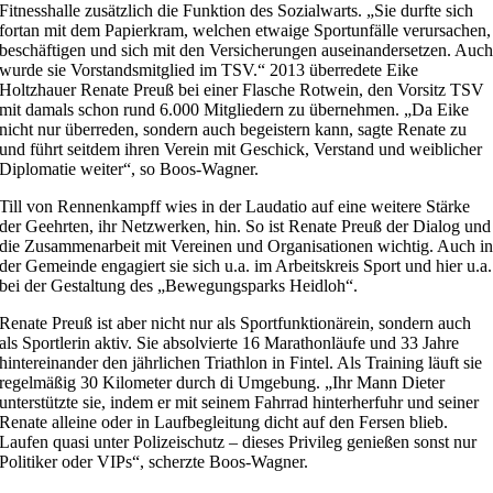
Fitnesshalle zusätzlich die Funktion des Sozialwarts. „Sie durfte sich
fortan mit dem Papierkram, welchen etwaige Sportunfälle verursachen,
beschäftigen und sich mit den Versicherungen auseinandersetzen. Auc
wurde sie Vorstandsmitglied im TSV.“ 2013 überredete Eike
Holtzhauer Renate Preuß bei einer Flasche Rotwein, den Vorsitz TSV
mit damals schon rund 6.000 Mitgliedern zu übernehmen. „Da Eike
nicht nur überreden, sondern auch begeistern kann, sagte Renate zu
und führt seitdem ihren Verein mit Geschick, Verstand und weiblicher
Diplomatie weiter“, so Boos-Wagner.
Till von Rennenkampff wies in der Laudatio auf eine weitere Stärke
der Geehrten, ihr Netzwerken, hin. So ist Renate Preuß der Dialog und
die Zusammenarbeit mit Vereinen und Organisationen wichtig. Auch i
der Gemeinde engagiert sie sich u.a. im Arbeitskreis Sport und hier u.a.
bei der Gestaltung des „Bewegungsparks Heidloh“.
Renate Preuß ist aber nicht nur als Sportfunktionärein, sondern auch
als Sportlerin aktiv. Sie absolvierte 16 Marathonläufe und 33 Jahre
hintereinander den jährlichen Triathlon in Fintel. Als Training läuft sie
regelmäßig 30 Kilometer durch di Umgebung. „Ihr Mann Dieter
unterstützte sie, indem er mit seinem Fahrrad hinterherfuhr und seiner
Renate alleine oder in Laufbegleitung dicht auf den Fersen blieb.
Laufen quasi unter Polizeischutz – dieses Privileg genießen sonst nur
Politiker oder VIPs“, scherzte Boos-Wagner.