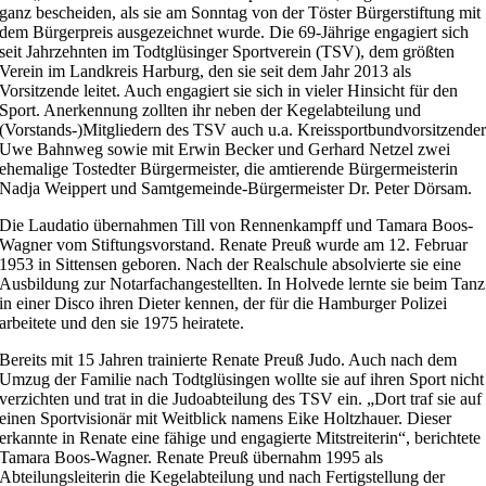
ganz bescheiden, als sie am Sonntag von der Töster Bürgerstiftung mit
dem Bürgerpreis ausgezeichnet wurde. Die 69-Jährige engagiert sich
seit Jahrzehnten im Todtglüsinger Sportverein (TSV), dem größten
Verein im Landkreis Harburg, den sie seit dem Jahr 2013 als
Vorsitzende leitet. Auch engagiert sie sich in vieler Hinsicht für den
Sport. Anerkennung zollten ihr neben der Kegelabteilung und
(Vorstands-)Mitgliedern des TSV auch u.a. Kreissportbundvorsitzende
Uwe Bahnweg sowie mit Erwin Becker und Gerhard Netzel zwei
ehemalige Tostedter Bürgermeister, die amtierende Bürgermeisterin
Nadja Weippert und Samtgemeinde-Bürgermeister Dr. Peter Dörsam.
Die Laudatio übernahmen Till von Rennenkampff und Tamara Boos-
Wagner vom Stiftungsvorstand. Renate Preuß wurde am 12. Februar
1953 in Sittensen geboren. Nach der Realschule absolvierte sie eine
Ausbildung zur Notarfachangestellten. In Holvede lernte sie beim Tanz
in einer Disco ihren Dieter kennen, der für die Hamburger Polizei
arbeitete und den sie 1975 heiratete.
Bereits mit 15 Jahren trainierte Renate Preuß Judo. Auch nach dem
Umzug der Familie nach Todtglüsingen wollte sie auf ihren Sport nicht
verzichten und trat in die Judoabteilung des TSV ein. „Dort traf sie auf
einen Sportvisionär mit Weitblick namens Eike Holtzhauer. Dieser
erkannte in Renate eine fähige und engagierte Mitstreiterin“, berichtete
Tamara Boos-Wagner. Renate Preuß übernahm 1995 als
Abteilungsleiterin die Kegelabteilung und nach Fertigstellung der