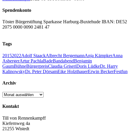
Spendenkonto
Töster Bürgerstiftung Sparkasse Harburg-Buxtehude IBAN: DE52
2075 0000 0090 2481 47
Tags
2015
2022
Adolf Staack
Albrecht Bergemann
Anja Kämpker
Anna
Asberger
Artur Pachla
Bade
Bandabend
Benjamin
Gaum
Bühne
Bürgerpreis
Claudia Griseri
Doris Lüdke
Dr. Harry
Kalinowsky
Dr. Peter Dörsam
Eike Holzthauer
Erwin Becker
Fest
fun
Archiv
Archiv
Kontakt
Till von Rennenkampff
Kiefernweg 4a
21255 Wistedt