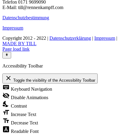
Telefon 0171 9699090
E-Mail: till@rennenkampff.com
Datenschutzbestimmung
Impressum
Copyright 2012 - 2022 |
Datenschutzerklärung
|
Impressum
|
MADE BY TILL
Page load link
Accessibility Toolbar
close
Toggle the visibility of the Accessibility Toolbar
keyboard
Keyboard Navigation
visibility_off
Disable Animations
nights_stay
Contrast
format_size
Increase Text
text_fields
Decrease Text
font_download
Readable Font