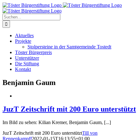
Zum
Inhalt
springen
Suche
nach:
Aktuelles
Projekte
Stolpersteine in der Samtgemeinde Tostedt
Töster Bürgerpreis
Unterstützer
Die Stiftung
Kontakt
Benjamin Gaum
JuzT Zeitschrift mit 200 Euro unterstützt
Im Bild zu sehen: Kilian Kremer, Benjamin Gaum, [...]
JuzT Zeitschrift mit 200 Euro unterstützt
Till von
Rennenkampff
2022-01-15T16:13:55+01:00