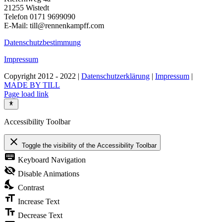
21255 Wistedt
Telefon 0171 9699090
E-Mail: till@rennenkampff.com
Datenschutzbestimmung
Impressum
Copyright 2012 - 2022 |
Datenschutzerklärung
|
Impressum
|
MADE BY TILL
Page load link
Accessibility Toolbar
close
Toggle the visibility of the Accessibility Toolbar
keyboard
Keyboard Navigation
visibility_off
Disable Animations
nights_stay
Contrast
format_size
Increase Text
text_fields
Decrease Text