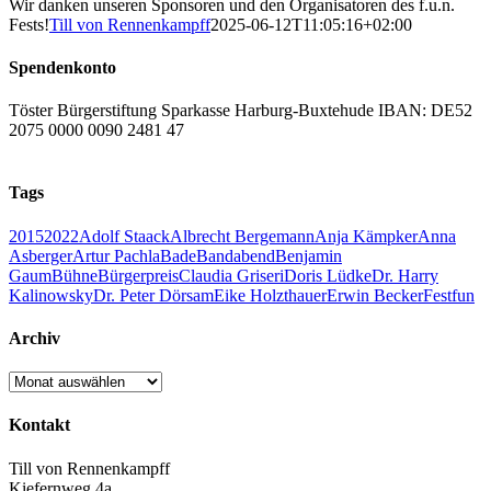
Wir danken unseren Sponsoren und den Organisatoren des f.u.n.
Fests!
Till von Rennenkampff
2025-06-12T11:05:16+02:00
Spendenkonto
Töster Bürgerstiftung Sparkasse Harburg-Buxtehude IBAN: DE52
2075 0000 0090 2481 47
Tags
2015
2022
Adolf Staack
Albrecht Bergemann
Anja Kämpker
Anna
Asberger
Artur Pachla
Bade
Bandabend
Benjamin
Gaum
Bühne
Bürgerpreis
Claudia Griseri
Doris Lüdke
Dr. Harry
Kalinowsky
Dr. Peter Dörsam
Eike Holzthauer
Erwin Becker
Fest
fun
Archiv
Archiv
Kontakt
Till von Rennenkampff
Kiefernweg 4a