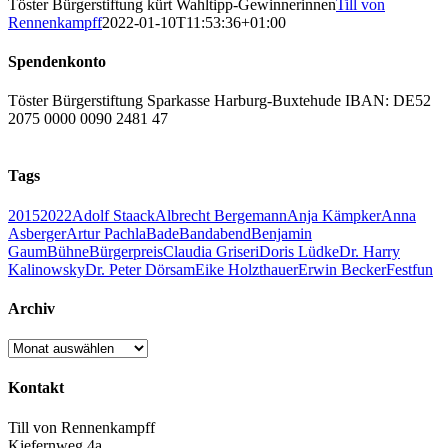
Töster Bürgerstiftung kürt Wahltipp-Gewinnerinnen
Till von
Rennenkampff
2022-01-10T11:53:36+01:00
Spendenkonto
Töster Bürgerstiftung Sparkasse Harburg-Buxtehude IBAN: DE52
2075 0000 0090 2481 47
Tags
2015
2022
Adolf Staack
Albrecht Bergemann
Anja Kämpker
Anna
Asberger
Artur Pachla
Bade
Bandabend
Benjamin
Gaum
Bühne
Bürgerpreis
Claudia Griseri
Doris Lüdke
Dr. Harry
Kalinowsky
Dr. Peter Dörsam
Eike Holzthauer
Erwin Becker
Fest
fun
Archiv
Archiv
Kontakt
Till von Rennenkampff
Kiefernweg 4a