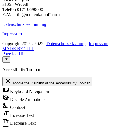
21255 Wistedt
Telefon 0171 9699090
E-Mail: till@rennenkampff.com
Datenschutzbestimmung
Impressum
Copyright 2012 - 2022 |
Datenschutzerklärung
|
Impressum
|
MADE BY TILL
Page load link
Accessibility Toolbar
close
Toggle the visibility of the Accessibility Toolbar
keyboard
Keyboard Navigation
visibility_off
Disable Animations
nights_stay
Contrast
format_size
Increase Text
text_fields
Decrease Text