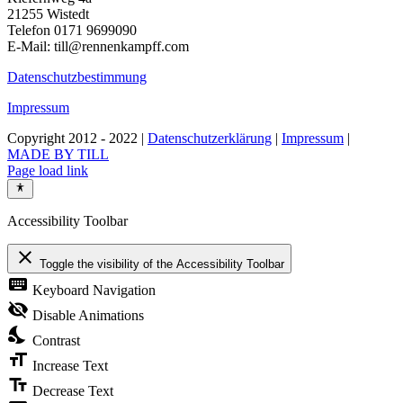
21255 Wistedt
Telefon 0171 9699090
E-Mail: till@rennenkampff.com
Datenschutzbestimmung
Impressum
Copyright 2012 - 2022 |
Datenschutzerklärung
|
Impressum
|
MADE BY TILL
Page load link
Accessibility Toolbar
close
Toggle the visibility of the Accessibility Toolbar
keyboard
Keyboard Navigation
visibility_off
Disable Animations
nights_stay
Contrast
format_size
Increase Text
text_fields
Decrease Text