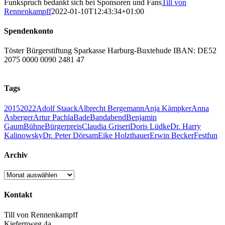
Funkspruch bedankt sich bei Sponsoren und Fans
Till von
Rennenkampff
2022-01-10T12:43:34+01:00
Spendenkonto
Töster Bürgerstiftung Sparkasse Harburg-Buxtehude IBAN: DE52
2075 0000 0090 2481 47
Tags
2015
2022
Adolf Staack
Albrecht Bergemann
Anja Kämpker
Anna
Asberger
Artur Pachla
Bade
Bandabend
Benjamin
Gaum
Bühne
Bürgerpreis
Claudia Griseri
Doris Lüdke
Dr. Harry
Kalinowsky
Dr. Peter Dörsam
Eike Holzthauer
Erwin Becker
Fest
fun
Archiv
Archiv
Kontakt
Till von Rennenkampff
Kiefernweg 4a