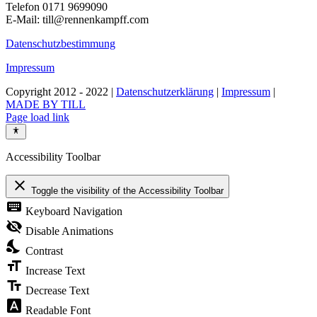
Telefon 0171 9699090
E-Mail: till@rennenkampff.com
Datenschutzbestimmung
Impressum
Copyright 2012 - 2022 |
Datenschutzerklärung
|
Impressum
|
MADE BY TILL
Page load link
Accessibility Toolbar
close
Toggle the visibility of the Accessibility Toolbar
keyboard
Keyboard Navigation
visibility_off
Disable Animations
nights_stay
Contrast
format_size
Increase Text
text_fields
Decrease Text
font_download
Readable Font