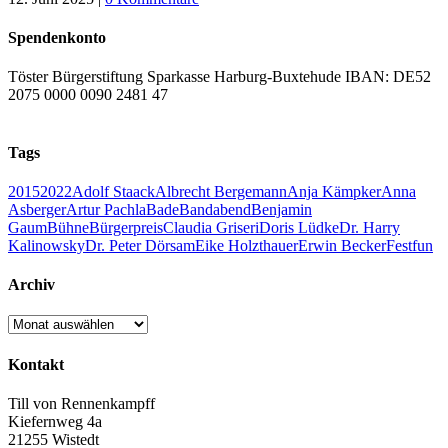
Spendenkonto
Töster Bürgerstiftung Sparkasse Harburg-Buxtehude IBAN: DE52
2075 0000 0090 2481 47
Tags
2015
2022
Adolf Staack
Albrecht Bergemann
Anja Kämpker
Anna
Asberger
Artur Pachla
Bade
Bandabend
Benjamin
Gaum
Bühne
Bürgerpreis
Claudia Griseri
Doris Lüdke
Dr. Harry
Kalinowsky
Dr. Peter Dörsam
Eike Holzthauer
Erwin Becker
Fest
fun
Archiv
Archiv
Kontakt
Till von Rennenkampff
Kiefernweg 4a
21255 Wistedt