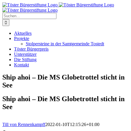
Zum
Inhalt
springen
Suche
nach:
Aktuelles
Projekte
Stolpersteine in der Samtgemeinde Tostedt
Töster Bürgerpreis
Unterstützer
Die Stiftung
Kontakt
Ship ahoi – Die MS Globetrottel sticht in
See
Ship ahoi – Die MS Globetrottel sticht in
See
Till von Rennenkampff
2022-01-10T12:15:26+01:00