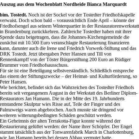
Auszug aus dem Wochenblatt Nordheide Bianca Marquardt
bim. Tostedt.
Noch ist der Sockel vor der Tostedter Friedhofskapelle
verwaist. Doch schon bald – voraussichtlich Ende April – könnte der
Friedhofsengel aus seinem Winterquartier in der Restauratorenwerkstat
in Brandenburg zurückkehren. Zahlreiche Tostedter haben mit ihrer
Spende dazu beigetragen, dass die Johannes-Kirchengemeinde die
zunächst mit 10.500 Euro veranschlagte Restaurierung finanzieren
kann, darunter auch die Irene und Friedrich Vorwerk-Stiftung und das
DRK Tostedt. Jetzt übergaben Peter Hansen und Till von
Rennenkampff von der Töster Bürgerstiftung 200 Euro an Rüdiger
Brummer vom Friedhofsausschuss.
Für sie ist eine Beteiligung selbstverständlich. Schließlich entspreche
das einem der Stiftungszwecke – der Heimat- und Kulturförderung, so
Peter Hansen.
Wie berichtet, befindet sich das Wahrzeichen des Tostedter Friedhofs
bereits seit vergangenem August in der Werkstatt des Berliner Diplom-
Restaurators Jan Hamann. Die in der Mitte des 19. Jahrhunderts
entstandene Skulptur wies Risse auf, Teile der Finger und des
Palmzweigs waren abgebrochen. Auch musste sie dringend vor
weiteren witterungsbedingten Schäden geschützt werden.
Ein Geheimnis der alten Terrakotta-Figur konnte während der
Restaurierung gelüftet werden: der Name ihrer Schöpfer. Der Engel
stammt tatsächlich aus der Tonwarenfabrik March in Charlottenburg,
wie Jan Hamann bereits bei dessen Abbau vermutet hatte.