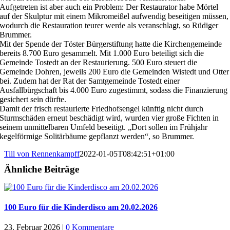
Aufgetreten ist aber auch ein Problem: Der Restaurator habe Mörtel
auf der Skulptur mit einem Mikromeißel aufwendig beseitigen müssen,
wodurch die Restauration teurer werde als veranschlagt, so Rüdiger
Brummer.
Mit der Spende der Töster Bürgerstiftung hatte die Kirchengemeinde
bereits 8.700 Euro gesammelt. Mit 1.000 Euro beteiligt sich die
Gemeinde Tostedt an der Restaurierung. 500 Euro steuert die
Gemeinde Dohren, jeweils 200 Euro die Gemeinden Wistedt und Otter
bei. Zudem hat der Rat der Samtgemeinde Tostedt einer
Ausfallbürgschaft bis 4.000 Euro zugestimmt, sodass die Finanzierung
gesichert sein dürfte.
Damit der frisch restaurierte Friedhofsengel künftig nicht durch
Sturmschäden erneut beschädigt wird, wurden vier große Fichten in
seinem unmittelbaren Umfeld beseitigt. „Dort sollen im Frühjahr
kegelförmige Solitärbäume gepflanzt werden“, so Brummer.
Till von Rennenkampff
2022-01-05T08:42:51+01:00
Ähnliche Beiträge
100 Euro für die Kinderdisco am 20.02.2026
23. Februar 2026
|
0 Kommentare