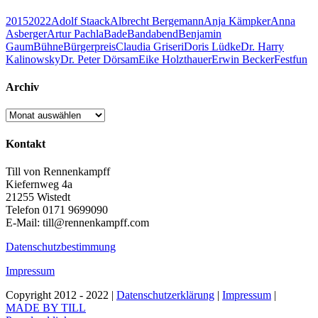
2015
2022
Adolf Staack
Albrecht Bergemann
Anja Kämpker
Anna
Asberger
Artur Pachla
Bade
Bandabend
Benjamin
Gaum
Bühne
Bürgerpreis
Claudia Griseri
Doris Lüdke
Dr. Harry
Kalinowsky
Dr. Peter Dörsam
Eike Holzthauer
Erwin Becker
Fest
fun
Archiv
Archiv
Kontakt
Till von Rennenkampff
Kiefernweg 4a
21255 Wistedt
Telefon 0171 9699090
E-Mail: till@rennenkampff.com
Datenschutzbestimmung
Impressum
Copyright 2012 - 2022 |
Datenschutzerklärung
|
Impressum
|
MADE BY TILL