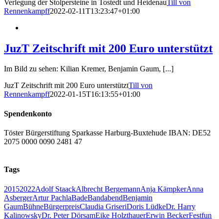
Verlegung der Stolpersteine in Tostedt und Heidenau
Till von
Rennenkampff
2022-02-11T13:23:47+01:00
JuzT Zeitschrift mit 200 Euro unterstützt
Im Bild zu sehen: Kilian Kremer, Benjamin Gaum, [...]
JuzT Zeitschrift mit 200 Euro unterstützt
Till von
Rennenkampff
2022-01-15T16:13:55+01:00
Spendenkonto
Töster Bürgerstiftung Sparkasse Harburg-Buxtehude IBAN: DE52
2075 0000 0090 2481 47
Tags
2015
2022
Adolf Staack
Albrecht Bergemann
Anja Kämpker
Anna
Asberger
Artur Pachla
Bade
Bandabend
Benjamin
Gaum
Bühne
Bürgerpreis
Claudia Griseri
Doris Lüdke
Dr. Harry
Kalinowsky
Dr. Peter Dörsam
Eike Holzthauer
Erwin Becker
Fest
fun