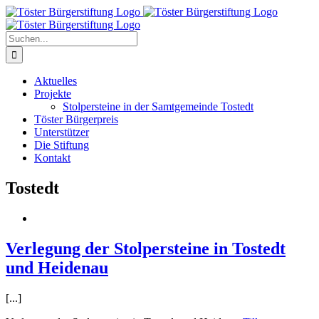
Zum
Inhalt
springen
Suche
nach:
Aktuelles
Projekte
Stolpersteine in der Samtgemeinde Tostedt
Töster Bürgerpreis
Unterstützer
Die Stiftung
Kontakt
Tostedt
Verlegung der Stolpersteine in Tostedt
und Heidenau
[...]