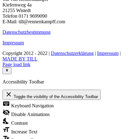
Kiefernweg 4a
21255 Wistedt
Telefon 0171 9699090
E-Mail: till@rennenkampff.com
Datenschutzbestimmung
Impressum
Copyright 2012 - 2022 |
Datenschutzerklärung
|
Impressum
|
MADE BY TILL
Page load link
Accessibility Toolbar
close
Toggle the visibility of the Accessibility Toolbar
keyboard
Keyboard Navigation
visibility_off
Disable Animations
nights_stay
Contrast
format_size
Increase Text
text_fields