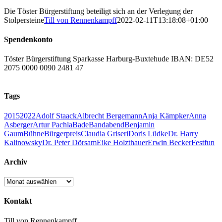
Die Töster Bürgerstiftung beteiligt sich an der Verlegung der
Stolpersteine
Till von Rennenkampff
2022-02-11T13:18:08+01:00
Spendenkonto
Töster Bürgerstiftung Sparkasse Harburg-Buxtehude IBAN: DE52
2075 0000 0090 2481 47
Tags
2015
2022
Adolf Staack
Albrecht Bergemann
Anja Kämpker
Anna
Asberger
Artur Pachla
Bade
Bandabend
Benjamin
Gaum
Bühne
Bürgerpreis
Claudia Griseri
Doris Lüdke
Dr. Harry
Kalinowsky
Dr. Peter Dörsam
Eike Holzthauer
Erwin Becker
Fest
fun
Archiv
Archiv
Kontakt
Till von Rennenkampff