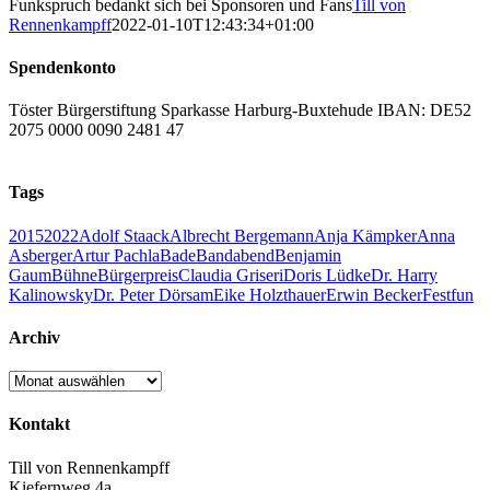
Funkspruch bedankt sich bei Sponsoren und Fans
Till von
Rennenkampff
2022-01-10T12:43:34+01:00
Spendenkonto
Töster Bürgerstiftung Sparkasse Harburg-Buxtehude IBAN: DE52
2075 0000 0090 2481 47
Tags
2015
2022
Adolf Staack
Albrecht Bergemann
Anja Kämpker
Anna
Asberger
Artur Pachla
Bade
Bandabend
Benjamin
Gaum
Bühne
Bürgerpreis
Claudia Griseri
Doris Lüdke
Dr. Harry
Kalinowsky
Dr. Peter Dörsam
Eike Holzthauer
Erwin Becker
Fest
fun
Archiv
Archiv
Kontakt
Till von Rennenkampff
Kiefernweg 4a