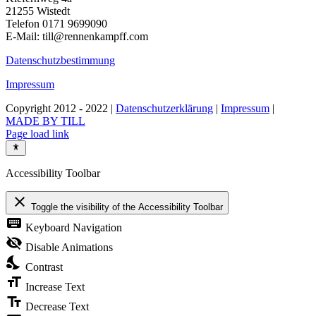
21255 Wistedt
Telefon 0171 9699090
E-Mail: till@rennenkampff.com
Datenschutzbestimmung
Impressum
Copyright 2012 - 2022 |
Datenschutzerklärung
|
Impressum
|
MADE BY TILL
Page load link
Accessibility Toolbar
close
Toggle the visibility of the Accessibility Toolbar
keyboard
Keyboard Navigation
visibility_off
Disable Animations
nights_stay
Contrast
format_size
Increase Text
text_fields
Decrease Text