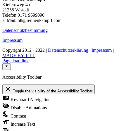
Kiefernweg 4a
21255 Wistedt
Telefon 0171 9699090
E-Mail: till@rennenkampff.com
Datenschutzbestimmung
Impressum
Copyright 2012 - 2022 |
Datenschutzerklärung
|
Impressum
|
MADE BY TILL
Page load link
Accessibility Toolbar
close
Toggle the visibility of the Accessibility Toolbar
keyboard
Keyboard Navigation
visibility_off
Disable Animations
nights_stay
Contrast
format_size
Increase Text
text_fields