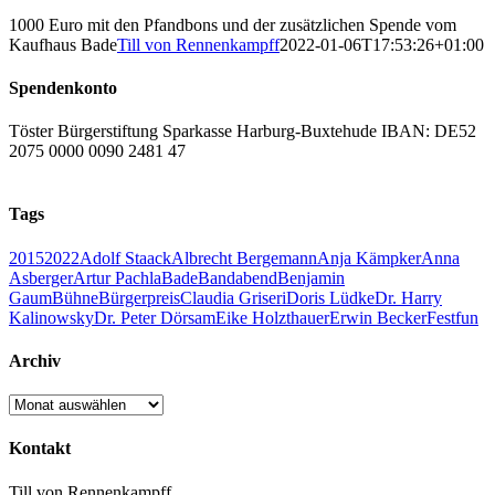
1000 Euro mit den Pfandbons und der zusätzlichen Spende vom
Kaufhaus Bade
Till von Rennenkampff
2022-01-06T17:53:26+01:00
Spendenkonto
Töster Bürgerstiftung Sparkasse Harburg-Buxtehude IBAN: DE52
2075 0000 0090 2481 47
Tags
2015
2022
Adolf Staack
Albrecht Bergemann
Anja Kämpker
Anna
Asberger
Artur Pachla
Bade
Bandabend
Benjamin
Gaum
Bühne
Bürgerpreis
Claudia Griseri
Doris Lüdke
Dr. Harry
Kalinowsky
Dr. Peter Dörsam
Eike Holzthauer
Erwin Becker
Fest
fun
Archiv
Archiv
Kontakt
Till von Rennenkampff