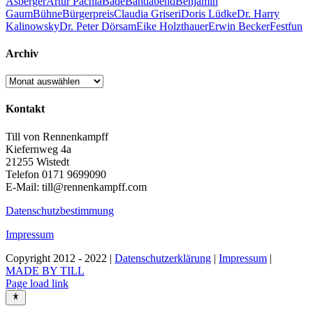
Asberger
Artur Pachla
Bade
Bandabend
Benjamin
Gaum
Bühne
Bürgerpreis
Claudia Griseri
Doris Lüdke
Dr. Harry
Kalinowsky
Dr. Peter Dörsam
Eike Holzthauer
Erwin Becker
Fest
fun
Archiv
Archiv
Kontakt
Till von Rennenkampff
Kiefernweg 4a
21255 Wistedt
Telefon 0171 9699090
E-Mail: till@rennenkampff.com
Datenschutzbestimmung
Impressum
Copyright 2012 - 2022 |
Datenschutzerklärung
|
Impressum
|
MADE BY TILL
Page load link