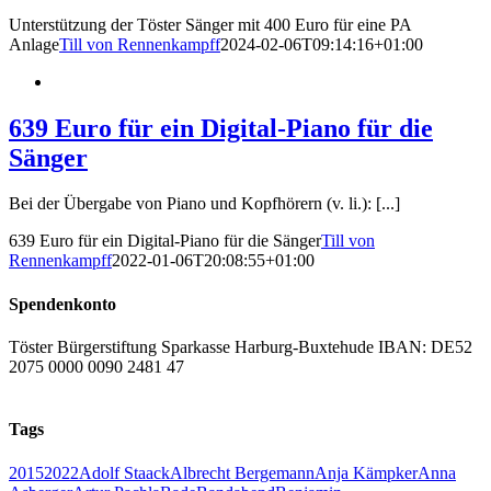
Unterstützung der Töster Sänger mit 400 Euro für eine PA
Anlage
Till von Rennenkampff
2024-02-06T09:14:16+01:00
639 Euro für ein Digital-Piano für die
Sänger
Bei der Übergabe von Piano und Kopfhörern (v. li.): [...]
639 Euro für ein Digital-Piano für die Sänger
Till von
Rennenkampff
2022-01-06T20:08:55+01:00
Spendenkonto
Töster Bürgerstiftung Sparkasse Harburg-Buxtehude IBAN: DE52
2075 0000 0090 2481 47
Tags
2015
2022
Adolf Staack
Albrecht Bergemann
Anja Kämpker
Anna